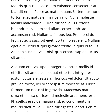
nec quam vel sagittis. Mauris ut hendrerit sem.
Mauris quis risus ac quam euismod consectetur at
blandit enim. Fusce ac mattis quam. Ut tempus nunc
tortor, eget mattis enim viverra id. Nulla molestie
iaculis malesuada. Curabitur convallis ultricies
bibendum. Nullam sed ullamcorper nibh, ac
accumsan nisi. Nullam a finibus leo. Proin orci dui,
feugiat quis suscipit eget, porta molestie elit. Nullam
eget elit luctus turpis gravida tristique quis id tellus.
Aenean suscipit velit nisl, quis ornare sapien luctus
sit amet.
Aliquam erat volutpat. Integer ex tortor, mollis id
efficitur sit amet, consequat et tortor. Integer est
justo, luctus a egestas a, rhoncus vel dolor. Ut auctor
gravida tortor, vel ornare ipsum molestie at. Fusce
fermentum nec nisi in gravida. Maecenas mattis
urna et massa ultrices, id molestie arcu hendrerit.
Phasellus gravida magna nisl, id condimentum
mauris dictum vel. Curabitur egestas lobortis enim